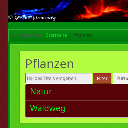
Aktuelle Seite:
Startseite
Pflanzen
Pflanzen
Teil des Titels eingeben
Filter
Zurü
Natur
Waldweg