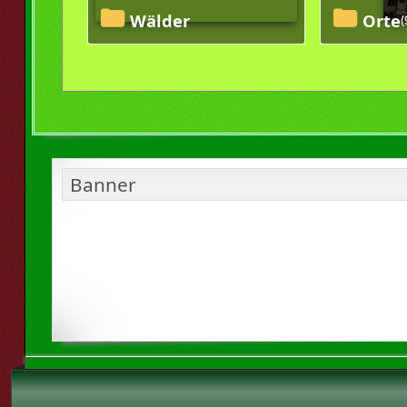
Wälder
Orte
(
Banner