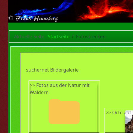
Aktuelle Seite:
Startseite
Fotostrecken
suchernet Bildergalerie
>> Fotos aus der Natur mit
Wäldern
>> Orte auf