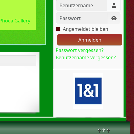
Benutzername
Passwort
Phoca Gallery
Passwort
Angemeldet bleiben
Anmelden
Passwort vergessen?
Benutzername vergessen?
↑↑↑