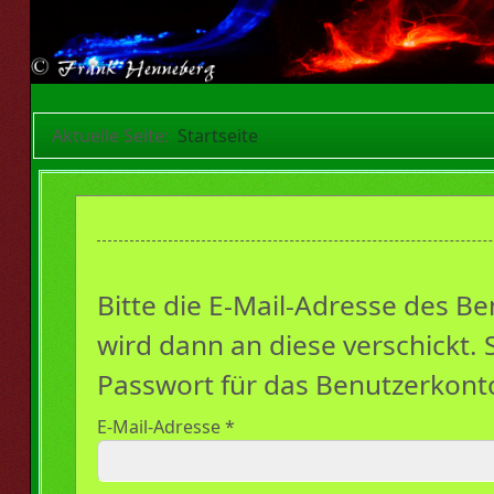
Aktuelle Seite:
Startseite
Bitte die E-Mail-Adresse des B
wird dann an diese verschickt. 
Passwort für das Benutzerkont
E-Mail-Adresse
*