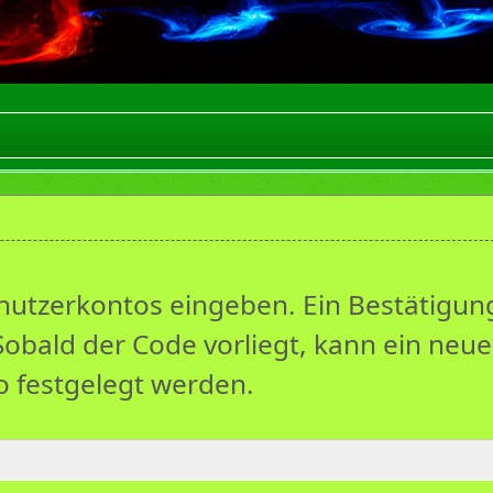
enutzerkontos eingeben. Ein Bestätigu
Sobald der Code vorliegt, kann ein neue
o festgelegt werden.