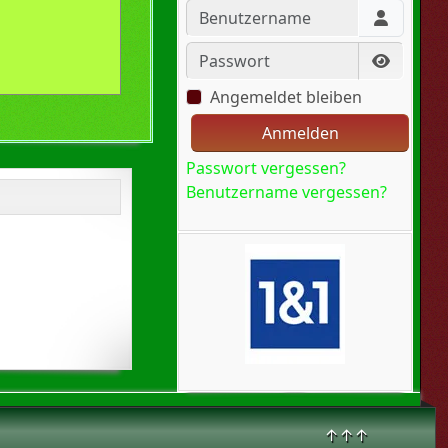
Benutzername
Passwort
Passwort
Angemeldet bleiben
Anmelden
Passwort vergessen?
Benutzername vergessen?
↑↑↑